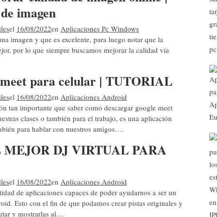
 de imagen
les
el
16/08/2022
en
Aplicaciones Pc Windows
na imagen y que es excelente, para luego notar que la
ejor, por lo que siempre buscamos mejorar la calidad vía
 meet para celular | TUTORIAL
les
el
16/08/2022
en
Aplicaciones Android
ión tan importante que saber como descargar google meet
uestras clases o también para el trabajo, es una aplicación
mbién para hablar con nuestros amigos….
 MEJOR DJ VIRTUAL PARA
les
el
16/08/2022
en
Aplicaciones Android
tidad de aplicaciones capaces de poder ayudarnos a ser un
oid. Esto con el fin de que podamos crear pistas originales y
utar y mostrarlas al…