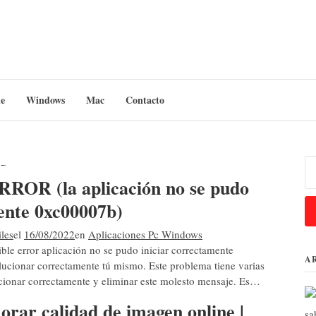
 MÓVILES PARA ANDROI
 moviles para Android y iOS
e
Windows
Mac
Contacto
s
Bu
R (la aplicación no se pudo
ente 0xc00007b)
les
el
16/08/2022
en
Aplicaciones Pc Windows
ble error aplicación no se pudo iniciar correctamente
A
ucionar correctamente tú mismo. Este problema tiene varias
cionar correctamente y eliminar este molesto mensaje. Es…
rar calidad de imagen online |