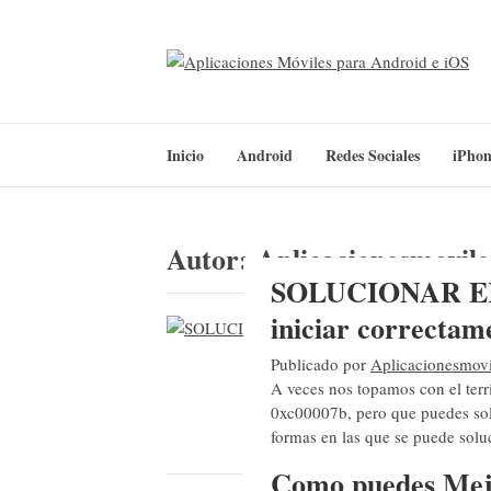
Saltar
al
contenido
APLICACIONES
Conoce todos los detalles de las mejores aplicaciones
Inicio
Android
Redes Sociales
iPhon
Autor:
Aplicacionesmovile
SOLUCIONAR ERRO
iniciar correctam
Publicado por
Aplicacionesmovi
A veces nos topamos con el terri
0xc00007b, pero que puedes sol
formas en las que se puede solu
Como puedes Mejo