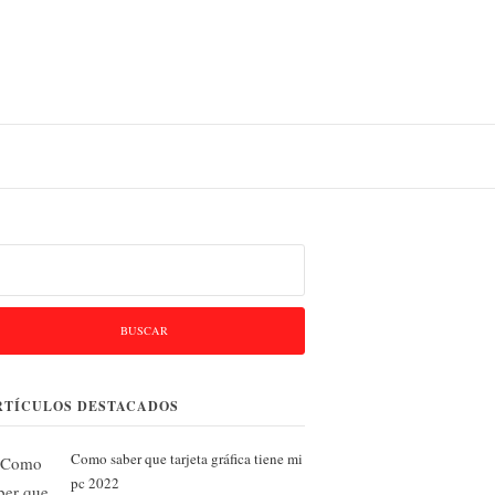
D E IOS
scar:
RTÍCULOS DESTACADOS
Como saber que tarjeta gráfica tiene mi
pc 2022