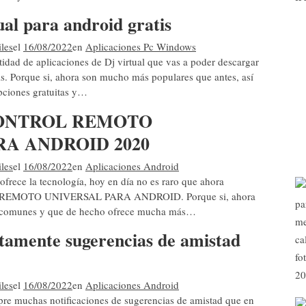
ual para android gratis
les
el
16/08/2022
en
Aplicaciones Pc Windows
tidad de aplicaciones de Dj virtual que vas a poder descargar
s. Porque si, ahora son mucho más populares que antes, así
pciones gratuitas y…
ONTROL REMOTO
RA ANDROID 2020
les
el
16/08/2022
en
Aplicaciones Android
ofrece la tecnología, hoy en día no es raro que ahora
 REMOTO UNIVERSAL PARA ANDROID. Porque si, ahora
ás comunes y que de hecho ofrece mucha más…
tamente sugerencias de amistad
les
el
16/08/2022
en
Aplicaciones Android
re muchas notificaciones de sugerencias de amistad que en