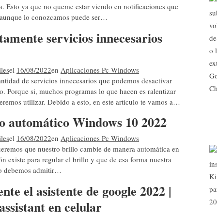
a. Esto ya que no queme estar viendo en notificaciones que
e aunque lo conozcamos puede ser…
tamente servicios innecesarios
les
el
16/08/2022
en
Aplicaciones Pc Windows
ntidad de servicios innecesarios que podemos desactivar
o. Porque si, muchos programas lo que hacen es ralentizar
remos utilizar. Debido a esto, en este artículo te vamos a…
llo automático Windows 10 2022
les
el
16/08/2022
en
Aplicaciones Pc Windows
eremos que nuestro brillo cambie de manera automática en
 existe para regular el brillo y que de esa forma nuestra
ero debemos admitir…
nte el asistente de google 2022 |
assistant en celular